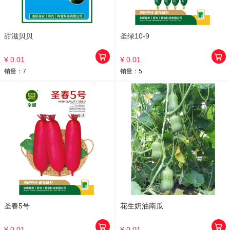
甜滋贝贝
圣绿10-9
¥ 0.01
¥ 0.01
销量：
7
销量：
5
圣春5号
花生奶油南瓜
¥ 0.01
¥ 0.01