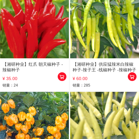
【湘研种业】红爪 朝天椒种子 -
【湘研种业】供应猛辣米白辣椒
辣椒种子
种子-辣子王 -线椒种子 -辣椒种子
¥ 35.00
¥ 60.00
销量：
24
销量：
285