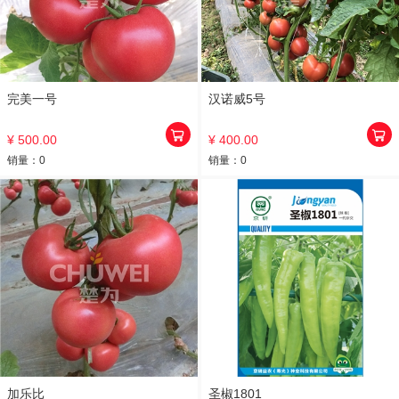
完美一号
汉诺威5号
¥ 500.00
¥ 400.00
销量：
0
销量：
0
加乐比
圣椒1801