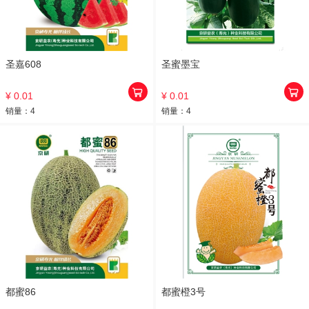
圣嘉608
圣蜜墨宝
¥ 0.01
¥ 0.01
销量：
4
销量：
4
都蜜86
都蜜橙3号