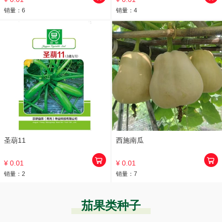
销量：
6
销量：
4
圣葫11
西施南瓜
¥ 0.01
¥ 0.01
销量：
2
销量：
7
茄果类种子