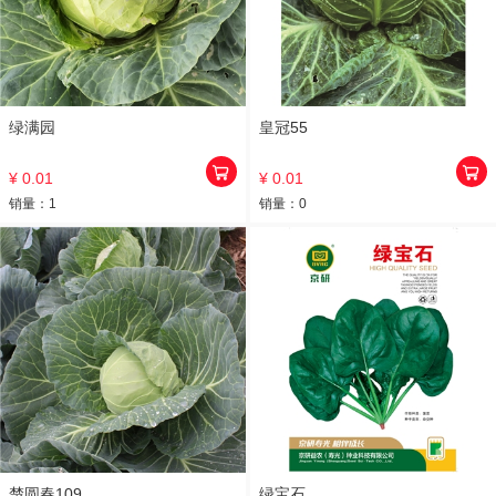
绿满园
皇冠55
¥ 0.01
¥ 0.01
销量：
1
销量：
0
楚圆春109
绿宝石