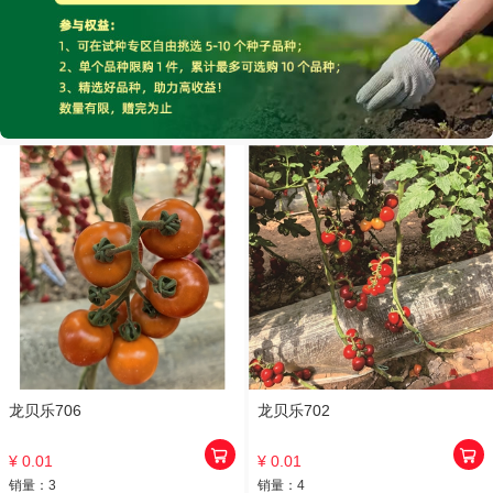
龙贝乐706
龙贝乐702
¥ 0.01
¥ 0.01
销量：
3
销量：
4